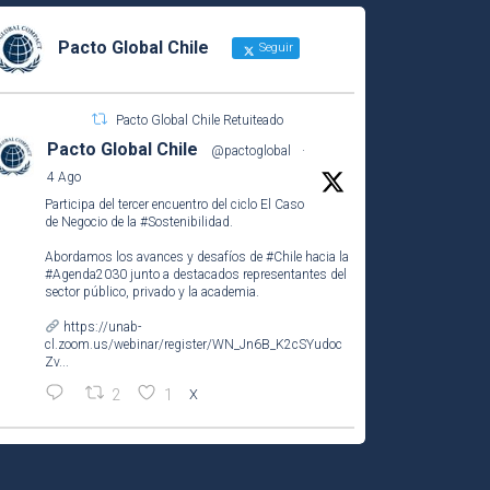
Pacto Global Chile
Seguir
Pacto Global Chile Retuiteado
Pacto Global Chile
@pactoglobal
·
4 Ago
Participa del tercer encuentro del ciclo El Caso
de Negocio de la
#Sostenibilidad
.
Abordamos los avances y desafíos de
#Chile
hacia la
#Agenda2030
junto a destacados representantes del
sector público, privado y la academia.
https://unab-
cl.zoom.us/webinar/register/WN_Jn6B_K2cSYudoc
Zv...
2
1
X
Pacto Global Chile
@pactoglobal
·
20h