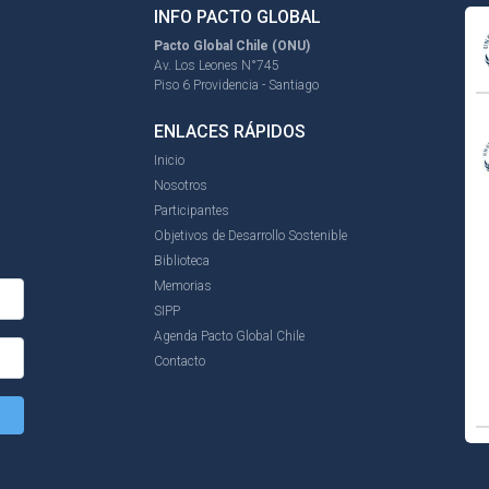
INFO PACTO GLOBAL
Pacto Global Chile (ONU)
Av. Los Leones N°745
Piso 6 Providencia - Santiago
ENLACES RÁPIDOS
Inicio
Nosotros
Participantes
Objetivos de Desarrollo Sostenible
Biblioteca
Memorias
SIPP
Agenda Pacto Global Chile
Contacto