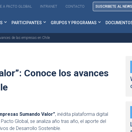
E A PACTO GLOBAL
INTRANET
CONTACTO
SUSCRIBETE AL NEW
S
PARTICIPANTES
GRUPOS Y PROGRAMAS
DOCUMENTO
vances de las empresas en Chile
lor”: Conoce los avances
le
mpresas Sumando Valor”
, inédita plataforma digital
acto Global, se analiza año tras año, el aporte del
ivos de Desarrollo Sostenible.