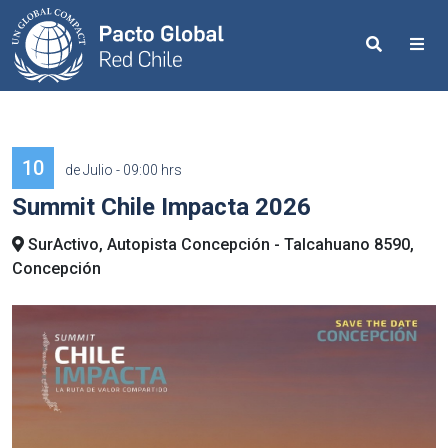
Search
Me
10
de Julio - 09:00 hrs
Summit Chile Impacta 2026
SurActivo, Autopista Concepción - Talcahuano 8590,
Concepción