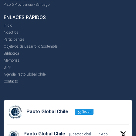
Piso 6 Providencia - Santiago
ENLACES RÁPIDOS
Inicio
Nosotros
Participantes
Objetivos de Desarrollo Sostenible
Biblioteca
Memorias
SIPP
Agenda Pacto Global Chile
Contacto
Pacto Global Chile
Seguir
Pacto Global Chile
@pactoglobal
·
7 Ago