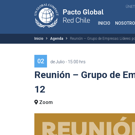
ÚNET
INICIO
NOSOTRO
Inicio
Agenda
Reunión – Grupo de Empresas Líderes po
02
de Julio - 15:00 hrs
Reunión – Grupo de Em
12
Zoom