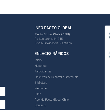
INFO PACTO GLOBAL
Pacto Global Chile (ONU)
Av. Los Leones N°745
Piso 6 Providencia - Santiago
ENLACES RÁPIDOS
Inicio
Nosotros
Participantes
Objetivos de Desarrollo Sostenible
Biblioteca
Memorias
SIPP
Agenda Pacto Global Chile
Contacto