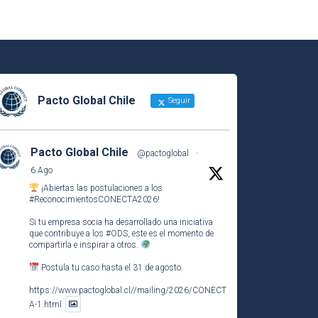
Pacto Global Chile
Seguir
Pacto Global Chile
@pactoglobal
·
6 Ago
¡Abiertas las postulaciones a los
#ReconocimientosCONECTA2026
!
Si tu empresa socia ha desarrollado una iniciativa
que contribuye a los
#ODS
, este es el momento de
compartirla e inspirar a otros.
Postula tu caso hasta el 31 de agosto.
https://www.pactoglobal.cl//mailing/2026/CONECT
A-1.html