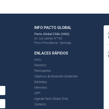
INFO PACTO GLOBAL
Pacto Global Chile (ONU)
Av. Los Leones N°745
Piso 6 Providencia - Santiago
ENLACES RÁPIDOS
Inicio
Nosotros
Participantes
Objetivos de Desarrollo Sostenible
Biblioteca
Memorias
SIPP
Agenda Pacto Global Chile
Contacto