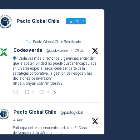
Pacto Global Chile
Seguir
Pacto Global Chile Retuiteado
Codexverde
@codexverde
·
29 Jul
"Cada vez más directorios y gerencias entienden
que la sostenibilidad no puede quedar encapsulada
en un área especializada: debe ser parte de la
estrategia corporativa, la gestión de riesgos y las
decisiones de inversión"
https://tinyurl.com/mr3brs98
1
1
X
Pacto Global Chile
@pactoglobal
·
4 Ago
Participa del tercer encuentro del ciclo El Caso
de Negocio de la
#Sostenibilidad
.