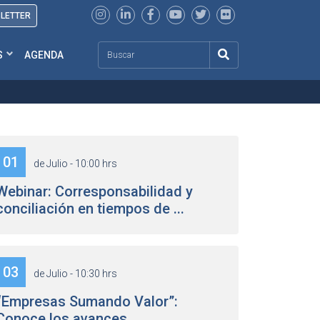
SLETTER
Search
S
AGENDA
01
de Julio - 10:00 hrs
Webinar: Corresponsabilidad y
conciliación en tiempos de ...
03
de Julio - 10:30 hrs
“Empresas Sumando Valor”:
Conoce los avances ...