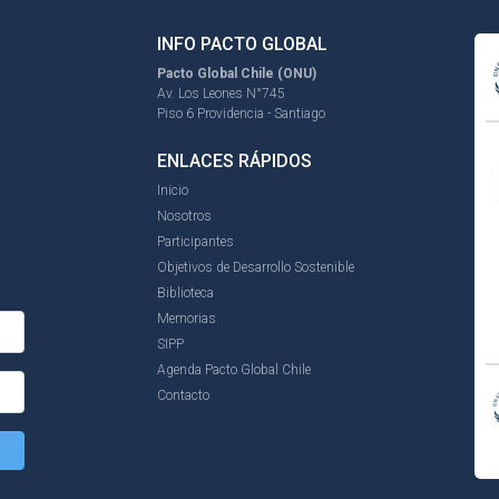
INFO PACTO GLOBAL
Pacto Global Chile (ONU)
Av. Los Leones N°745
Piso 6 Providencia - Santiago
ENLACES RÁPIDOS
Inicio
Nosotros
Participantes
Objetivos de Desarrollo Sostenible
Biblioteca
Memorias
SIPP
Agenda Pacto Global Chile
Contacto