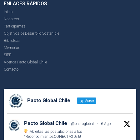
ENLACES RÁPIDOS
Inicio
Nosotros
Participantes
Objetivos de Desarrollo Sostenible
Biblioteca
Memorias
SIPP
Agenda Pacto Global Chile
Contacto
Pacto Global Chile
Seguir
Pacto Global Chile
@pactoglobal
·
6 Ago
¡Abiertas las postulaciones a los
#ReconocimientosCONECTA2026
!