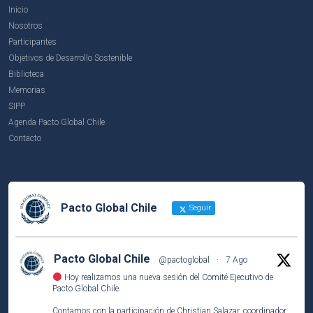
Inicio
Nosotros
Participantes
Objetivos de Desarrollo Sostenible
Biblioteca
Memorias
SIPP
Agenda Pacto Global Chile
Contacto
Pacto Global Chile
Seguir
Pacto Global Chile
@pactoglobal
·
7 Ago
Hoy realizamos una nueva sesión del Comité Ejecutivo de
Pacto Global Chile.
Contamos con la participación de Christian Salazar, coordinador