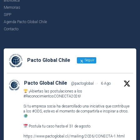
Biblioteca
Memorias
SIPP
Agenda Pacto Global Chile
Contacto
Pacto Global Chile
Seguir
Pacto Global Chile
@pactoglobal
·
6 Ago
¡Abiertas las postulaciones a los
#ReconocimientosCONECTA2026
!
Si tu empresa socia ha desarrollado una iniciativa que contribuye
a los
#ODS
, este es el momento de compartirla e inspirar a otros.
Postula tu caso hasta el 31 de agosto.
https://www.pactoglobal.cl//mailing/2026/CONECTA-1.html