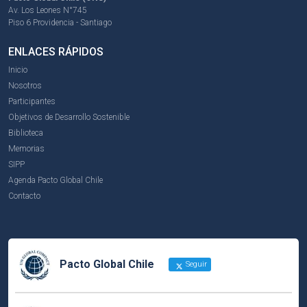
Av. Los Leones N°745
Piso 6 Providencia - Santiago
ENLACES RÁPIDOS
Inicio
Nosotros
Participantes
Objetivos de Desarrollo Sostenible
Biblioteca
Memorias
SIPP
Agenda Pacto Global Chile
Contacto
Pacto Global Chile
Seguir