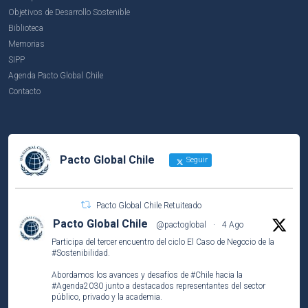
Objetivos de Desarrollo Sostenible
Biblioteca
Memorias
SIPP
Agenda Pacto Global Chile
Contacto
Pacto Global Chile
Seguir
Pacto Global Chile Retuiteado
Pacto Global Chile
@pactoglobal
·
4 Ago
Participa del tercer encuentro del ciclo El Caso de Negocio de la
#Sostenibilidad
.
Abordamos los avances y desafíos de
#Chile
hacia la
#Agenda2030
junto a destacados representantes del sector
público, privado y la academia.