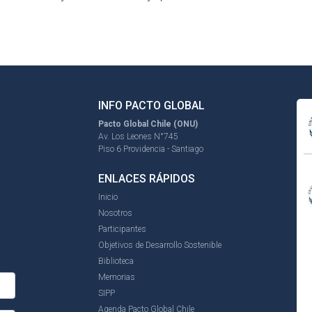
INFO PACTO GLOBAL
Pacto Global Chile (ONU)
Av. Los Leones N°745
Piso 6 Providencia - Santiago
ENLACES RÁPIDOS
Inicio
Nosotros
Participantes
Objetivos de Desarrollo Sostenible
Biblioteca
Memorias
SIPP
Agenda Pacto Global Chile