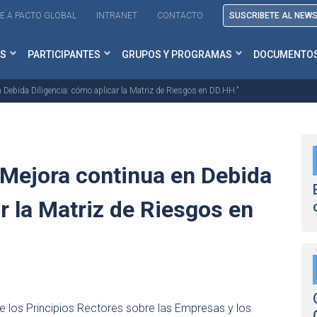
E A PACTO GLOBAL
INTRANET
CONTACTO
SUSCRIBETE AL NEW
S
PARTICIPANTES
GRUPOS Y PROGRAMAS
DOCUMENTO
 Debida Diligencia: cómo aplicar la Matriz de Riesgos en DD.HH.”
“Mejora continua en Debida
r la Matriz de Riesgos en
 de los Principios Rectores sobre las Empresas y los