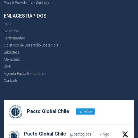
Piso 6 Providencia - Santiago
ENLACES RÁPIDOS
Inicio
Nosotros
Participantes
Objetivos de Desarrollo Sostenible
Biblioteca
Memorias
SIPP
Agenda Pacto Global Chile
Contacto
Pacto Global Chile
Seguir
Pacto Global Chile
@pactoglobal
·
7 Ago