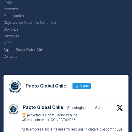
Inicio
Nosotros
Participantes
Objetivos de Desarrollo Sostenible
Biblioteca
Memorias
SIPP
Agenda Pacto Global Chile
Contacto
Pacto Global Chile
Seguir
Pacto Global Chile
@pactoglobal
·
6 Ago
¡Abiertas las postulaciones a los
#ReconocimientosCONECTA2026
!
Si tu empresa socia ha desarrollado una iniciativa que contribuye