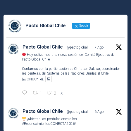
Pacto Global Chile
Seguir
Pacto Global Chile
@pactoglobal
·
7 Ago
Hoy realizamos una nueva sesión del Comité Ejecutivo de
Pacto Global Chile.
Contamos con la participación de Christian Salazar, coordinador
residente a.i. del Sistema de las Naciones Unidas el Chile
(@ONUChile).
1
2
X
Pacto Global Chile
@pactoglobal
·
6 Ago
¡Abiertas las postulaciones a los
#ReconocimientosCONECTA2026
!