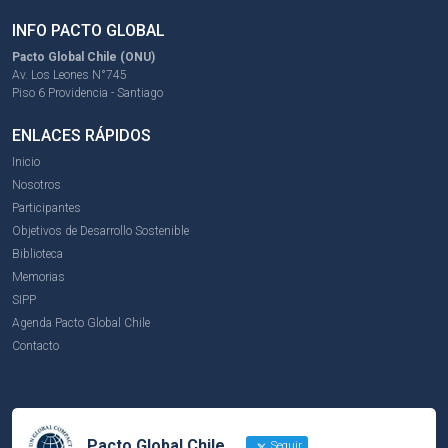
INFO PACTO GLOBAL
Pacto Global Chile (ONU)
Av. Los Leones N°745
Piso 6 Providencia - Santiago
ENLACES RÁPIDOS
Inicio
Nosotros
Participantes
Objetivos de Desarrollo Sostenible
Biblioteca
Memorias
SIPP
Agenda Pacto Global Chile
Contacto
Pacto Global Chile
Seguir