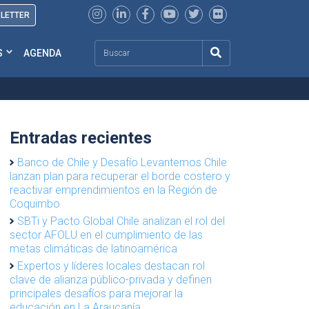
SLETTER
Search
S
AGENDA
Entradas recientes
Banco de Chile y Desafío Levantemos Chile
lanzan plan para recuperar el borde costero y
reactivar emprendimientos en la Región de
Coquimbo
SBTi y Pacto Global Chile analizan el rol del
sector AFOLU en el cumplimiento de las
metas climáticas de latinoamérica
Expertos y líderes locales destacan rol
clave de alianza público-privada y definen
principales desafíos para mejorar la
educación en La Araucanía