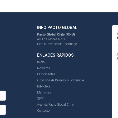
INFO PACTO GLOBAL
Pacto Global Chile (ONU)
Av. Los Leones N°745
Piso 6 Providencia - Santiago
ENLACES RÁPIDOS
Inicio
Nosotros
Participantes
Objetivos de Desarrollo Sostenible
Biblioteca
Memorias
SIPP
Agenda Pacto Global Chile
Contacto