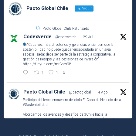
Pacto Global Chile
Seguir
Pacto Global Chile Retuiteado
Codexverde
@codexverde
·
29 Jul
"Cada vez más directorios y gerencias entienden que la
sostenibilidad no puede quedar encapsulada en un área
especializada: debe ser parte de la estrategia corporativa, la
gestión de riesgos y las decisiones de inversión"
https://tinyurl.com/mr3brs98
1
1
X
Pacto Global Chile
@pactoglobal
·
4 Ago
Participa del tercer encuentro del ciclo El Caso de Negocio de la
#Sostenibilidad
.
Abordamos los avances y desafíos de
#Chile
hacia la
#Agenda2030
junto a destacados representantes del sector
público, privado y la academia.
https://unab-