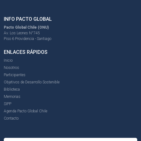
INFO PACTO GLOBAL
Pacto Global Chile (ONU)
Av. Los Leones N°745
Piso 6 Providencia - Santiago
ENLACES RÁPIDOS
Inicio
Nosotros
Participantes
Objetivos de Desarrollo Sostenible
Biblioteca
Memorias
SIPP
Agenda Pacto Global Chile
Contacto