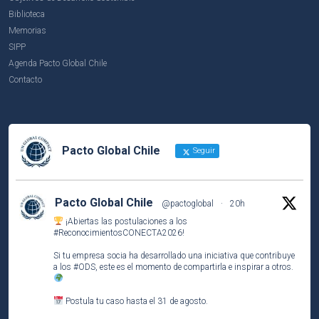
Biblioteca
Memorias
SIPP
Agenda Pacto Global Chile
Contacto
Pacto Global Chile
Seguir
Pacto Global Chile
@pactoglobal
·
20h
¡Abiertas las postulaciones a los
#ReconocimientosCONECTA2026
!
Si tu empresa socia ha desarrollado una iniciativa que contribuye
a los
#ODS
, este es el momento de compartirla e inspirar a otros.
Postula tu caso hasta el 31 de agosto.