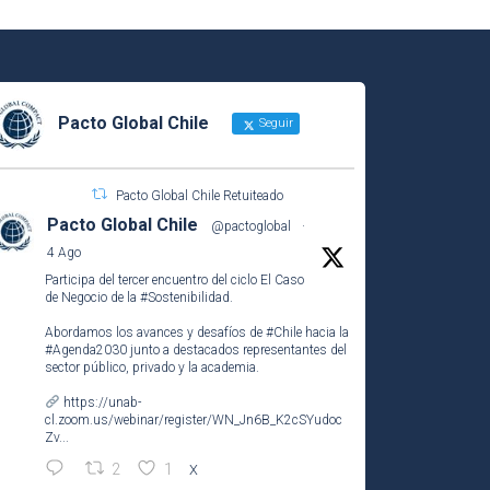
Pacto Global Chile
Seguir
Pacto Global Chile Retuiteado
Pacto Global Chile
@pactoglobal
·
4 Ago
Participa del tercer encuentro del ciclo El Caso
de Negocio de la
#Sostenibilidad
.
Abordamos los avances y desafíos de
#Chile
hacia la
#Agenda2030
junto a destacados representantes del
sector público, privado y la academia.
https://unab-
cl.zoom.us/webinar/register/WN_Jn6B_K2cSYudoc
Zv...
2
1
X