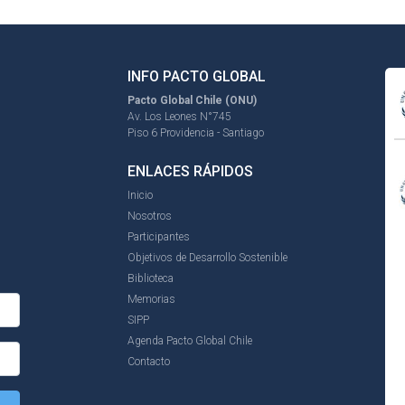
INFO PACTO GLOBAL
Pacto Global Chile (ONU)
Av. Los Leones N°745
Piso 6 Providencia - Santiago
ENLACES RÁPIDOS
Inicio
Nosotros
Participantes
Objetivos de Desarrollo Sostenible
Biblioteca
Memorias
SIPP
Agenda Pacto Global Chile
Contacto