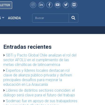
SLETTER
Search
S
AGENDA
Entradas recientes
SBTi y Pacto Global Chile analizan el rol del
sector AFOLU en el cumplimiento de las
metas climáticas de latinoamérica
Expertos y líderes locales destacan rol
clave de alianza público-privada y definen
principales desafíos para mejorar la
educación en La Araucanía
Líderes de distintos sectores coinciden: el
diálogo será clave para el futuro del trabajo
Sodimac fue en apoyo de sus trabajadores