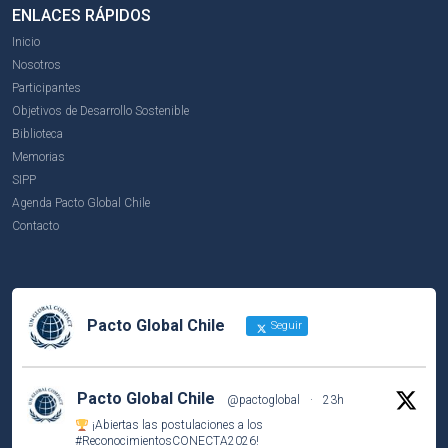
ENLACES RÁPIDOS
Inicio
Nosotros
Participantes
Objetivos de Desarrollo Sostenible
Biblioteca
Memorias
SIPP
Agenda Pacto Global Chile
Contacto
Pacto Global Chile
Seguir
Pacto Global Chile
@pactoglobal
·
23h
¡Abiertas las postulaciones a los
#ReconocimientosCONECTA2026
!