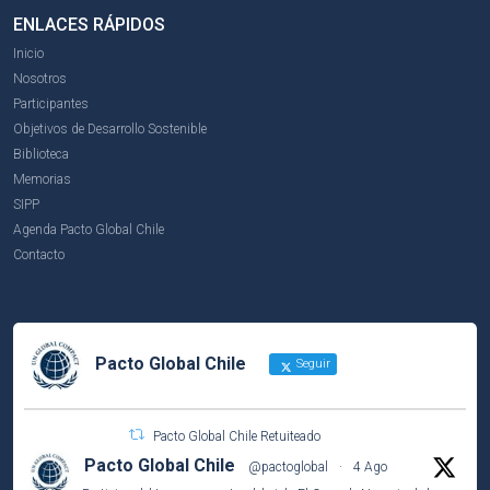
ENLACES RÁPIDOS
Inicio
Nosotros
Participantes
Objetivos de Desarrollo Sostenible
Biblioteca
Memorias
SIPP
Agenda Pacto Global Chile
Contacto
Pacto Global Chile
Seguir
Pacto Global Chile Retuiteado
Pacto Global Chile
@pactoglobal
·
4 Ago