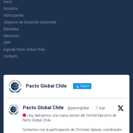
Inicio
Nosotros
Participantes
Objetivos de Desarrollo Sostenible
Biblioteca
Memorias
SIPP
Agenda Pacto Global Chile
Contacto
Pacto Global Chile
Seguir
Pacto Global Chile
@pactoglobal
·
7 Ago
Hoy realizamos una nueva sesión del Comité Ejecutivo de
Pacto Global Chile.
Contamos con la participación de Christian Salazar, coordinador