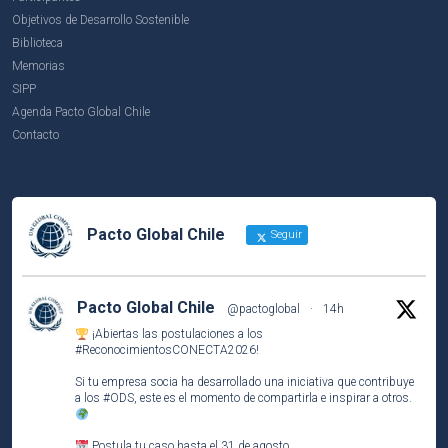
Objetivos de Desarrollo Sostenible
Biblioteca
Memorias
SIPP
Agenda Pacto Global Chile
Contacto
Pacto Global Chile
Seguir
Pacto Global Chile
@pactoglobal
·
14h
¡Abiertas las postulaciones a los
#ReconocimientosCONECTA2026
!
Si tu empresa socia ha desarrollado una iniciativa que contribuye
a los
#ODS
, este es el momento de compartirla e inspirar a otros.
Postula tu caso hasta el 31 de agosto.