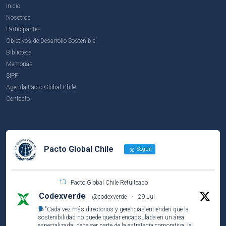
Inicio
Nosotros
Participantes
Objetivos de Desarrollo Sostenible
Biblioteca
Memorias
SIPP
Agenda Pacto Global Chile
Contacto
Pacto Global Chile
Seguir
Pacto Global Chile Retuiteado
Codexverde
@codexverde
·
29 Jul
"Cada vez más directorios y gerencias entienden que la
sostenibilidad no puede quedar encapsulada en un área
especializada: debe ser parte de la estrategia corporativa, la