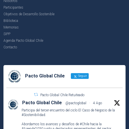
Nosotros
Participantes
Objetivos de Desarrollo Sostenible
Biblioteca
Memorias
SIPP
Agenda Pacto Global Chile
Contacto
Pacto Global Chile
Seguir
Pacto Global Chile Retuiteado
Pacto Global Chile
@pactoglobal
·
4 Ago
Participa del tercer encuentro del ciclo El Caso de Negocio de la
#Sostenibilidad
.
Abordamos los avances y desafíos de
#Chile
hacia la
#Agenda2030
junto a destacados representantes del sector