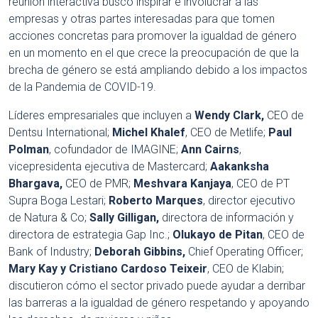
reunión interactiva buscó inspirar e involucrar a las
empresas y otras partes interesadas para que tomen
acciones concretas para promover la igualdad de género
en un momento en el que crece la preocupación de que la
brecha de género se está ampliando debido a los impactos
de la Pandemia de COVID-19.
Líderes empresariales que incluyen a
Wendy Clark,
CEO de
Dentsu International;
Michel Khalef
, CEO de Metlife;
Paul
Polman
, cofundador de IMAGINE;
Ann Cairns
,
vicepresidenta ejecutiva de Mastercard;
Aakanksha
Bhargava,
CEO de PMR;
Meshvara Kanjaya
, CEO de PT
Supra Boga Lestari;
Roberto Marques
, director ejecutivo
de Natura & Co;
Sally Gilligan,
directora de información y
directora de estrategia Gap Inc.;
Olukayo de Pitan
, CEO de
Bank of Industry;
Deborah Gibbins,
Chief Operating Officer;
Mary Kay y Cristiano Cardoso Teixeir
, CEO de Klabin;
discutieron cómo el sector privado puede ayudar a derribar
las barreras a la igualdad de género respetando y apoyando