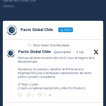
Agenda Pacto Global Chile
Contacto
Pacto Global Chile
Seguir
Pacto Global Chile Retuiteado
Pacto Global Chile
@pactoglobal
·
4 Ago
Participa del tercer encuentro del ciclo El Caso de Negocio de la
#Sostenibilidad
.
Abordamos los avances y desafíos de
#Chile
hacia la
#Agenda2030
junto a destacados representantes del sector
público, privado y la academia.
https://unab-
cl.zoom.us/webinar/register/WN_Jn6B_K2cSYudocZv...
2
1
X