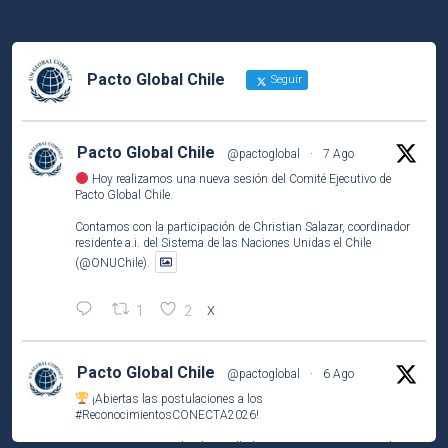
Pacto Global Chile
Seguir
Pacto Global Chile
@pactoglobal
·
7 Ago
Hoy realizamos una nueva sesión del Comité Ejecutivo de
Pacto Global Chile.
Contamos con la participación de Christian Salazar, coordinador
residente a.i. del Sistema de las Naciones Unidas el Chile
(@ONUChile).
1
2
X
Pacto Global Chile
@pactoglobal
·
6 Ago
¡Abiertas las postulaciones a los
#ReconocimientosCONECTA2026
!
Si tu empresa socia ha desarrollado una iniciativa que contribuye