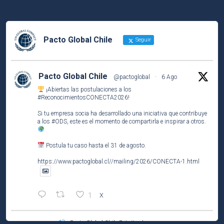
Pacto Global Chile
Seguir
Pacto Global Chile
@pactoglobal
·
6 Ago
¡Abiertas las postulaciones a los
#ReconocimientosCONECTA2026
!
Si tu empresa socia ha desarrollado una iniciativa que contribuye
a los
#ODS
, este es el momento de compartirla e inspirar a otros.
Postula tu caso hasta el 31 de agosto.
https://www.pactoglobal.cl//mailing/2026/CONECTA-1.html
1
X
Pacto Global Chile Retuiteado