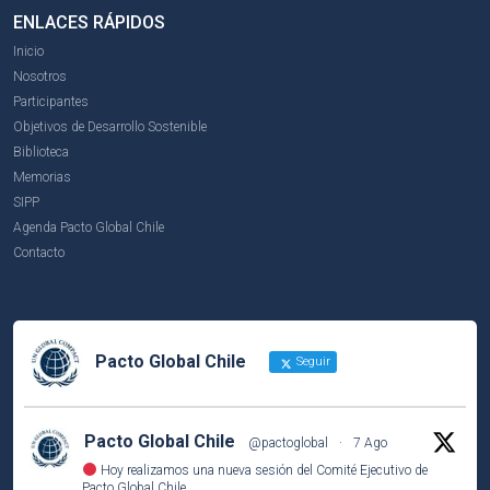
ENLACES RÁPIDOS
Inicio
Nosotros
Participantes
Objetivos de Desarrollo Sostenible
Biblioteca
Memorias
SIPP
Agenda Pacto Global Chile
Contacto
Pacto Global Chile
Seguir
Pacto Global Chile
@pactoglobal
·
7 Ago
Hoy realizamos una nueva sesión del Comité Ejecutivo de
Pacto Global Chile.