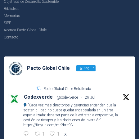
Objetivos de Desarrollo Sostenible
Biblioteca
Memorias
SIPP
Agenda Pacto Global Chile
Contacto
Pacto Global Chile
Seguir
Pacto Global Chile Retuiteado
Codexverde
@codexverde
·
29 Jul
"Cada vez más directorios y gerencias entienden que la
sostenibilidad no puede quedar encapsulada en un área
especializada: debe ser parte de la estrategia corporativa, la
gestión de riesgos y las decisiones de inversión"
https://tinyurl.com/mr3brs98
1
1
X