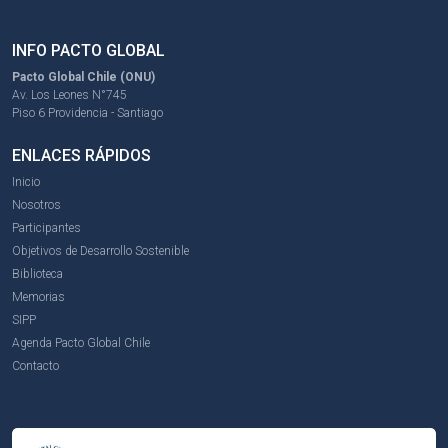
INFO PACTO GLOBAL
Pacto Global Chile (ONU)
Av. Los Leones N°745
Piso 6 Providencia - Santiago
ENLACES RÁPIDOS
Inicio
Nosotros
Participantes
Objetivos de Desarrollo Sostenible
Biblioteca
Memorias
SIPP
Agenda Pacto Global Chile
Contacto