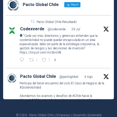
Pacto Global Chile
Seguir
Pacto Global Chile Retuiteado
Codexverde
@codexverde
·
29 Jul
"Cada vez más directorios y gerencias entienden que la
sostenibilidad no puede quedar encapsulada en un área
especializada: debe ser parte de la estrategia corporativa, la
gestión de riesgos y las decisiones de inversión"
https://tinyurl.com/mr3brs98
1
1
X
Pacto Global Chile
@pactoglobal
·
4 Ago
Participa del tercer encuentro del ciclo El Caso de Negocio de la
#Sostenibilidad
.
Abordamos los avances y desafíos de
#Chile
hacia la
#Agenda2030
junto a destacados representantes del sector
público, privado y la academia.
https://unab-
© 2026 - Pacto Global ONU | Empresas | Desarrollo Sostenible