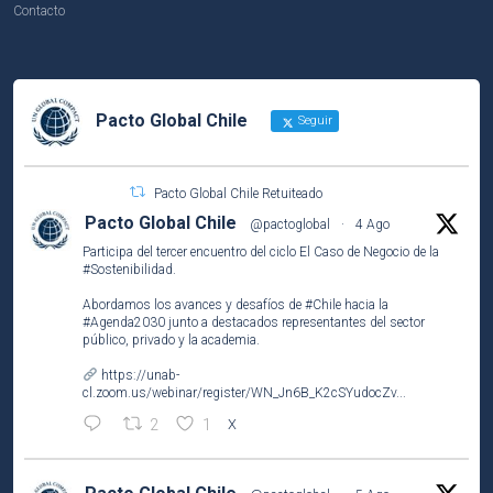
Contacto
Pacto Global Chile
Seguir
Pacto Global Chile Retuiteado
Pacto Global Chile
@pactoglobal
·
4 Ago
Participa del tercer encuentro del ciclo El Caso de Negocio de la
#Sostenibilidad
.
Abordamos los avances y desafíos de
#Chile
hacia la
#Agenda2030
junto a destacados representantes del sector
público, privado y la academia.
https://unab-
cl.zoom.us/webinar/register/WN_Jn6B_K2cSYudocZv...
2
1
X