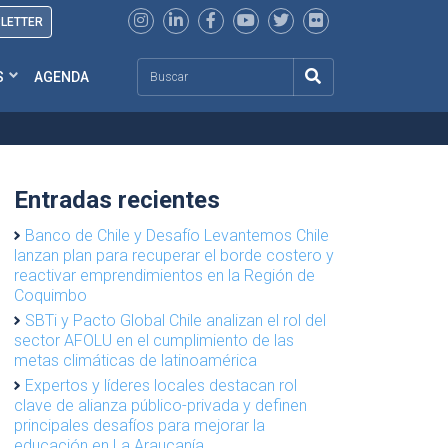
SLETTER
Search
S
AGENDA
Entradas recientes
Banco de Chile y Desafío Levantemos Chile
lanzan plan para recuperar el borde costero y
reactivar emprendimientos en la Región de
Coquimbo
SBTi y Pacto Global Chile analizan el rol del
sector AFOLU en el cumplimiento de las
metas climáticas de latinoamérica
Expertos y líderes locales destacan rol
clave de alianza público-privada y definen
principales desafíos para mejorar la
educación en La Araucanía