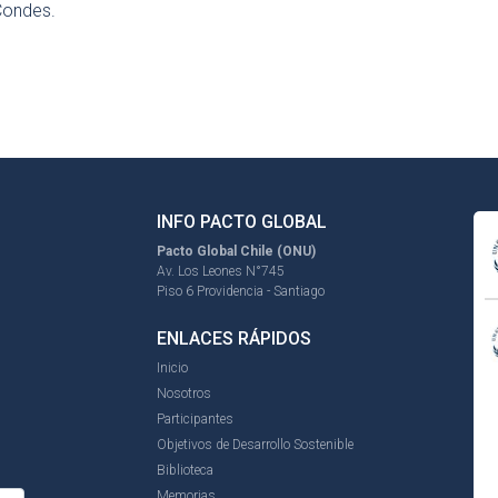
Condes.
INFO PACTO GLOBAL
Pacto Global Chile (ONU)
Av. Los Leones N°745
Piso 6 Providencia - Santiago
ENLACES RÁPIDOS
Inicio
Nosotros
Participantes
Objetivos de Desarrollo Sostenible
Biblioteca
Memorias