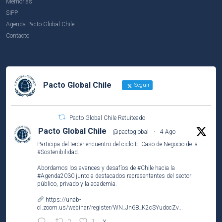
Memorias
SIPP
Agenda Pacto Global Chile
Contacto
Pacto Global Chile
Seguir
Pacto Global Chile Retuiteado
Pacto Global Chile
@pactoglobal
·
4 Ago
Participa del tercer encuentro del ciclo El Caso de Negocio de la
#Sostenibilidad
.
Abordamos los avances y desafíos de
#Chile
hacia la
#Agenda2030
junto a destacados representantes del sector
público, privado y la academia.
https://unab-
cl.zoom.us/webinar/register/WN_Jn6B_K2cSYudocZv...
X