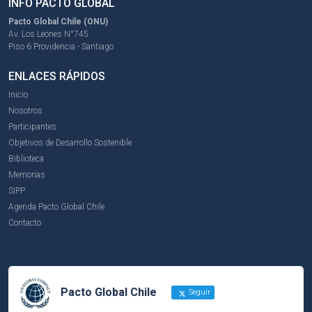
INFO PACTO GLOBAL
Pacto Global Chile (ONU)
Av. Los Leones N°745
Piso 6 Providencia - Santiago
ENLACES RÁPIDOS
Inicio
Nosotros
Participantes
Objetivos de Desarrollo Sostenible
Biblioteca
Memorias
SIPP
Agenda Pacto Global Chile
Contacto
Pacto Global Chile
Seguir