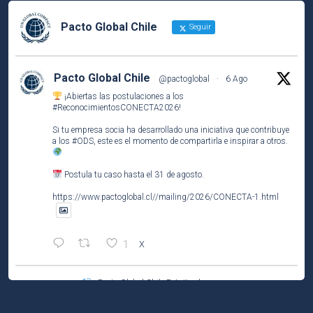
Pacto Global Chile
Seguir
Pacto Global Chile
@pactoglobal
·
6 Ago
¡Abiertas las postulaciones a los
#ReconocimientosCONECTA2026
!
Si tu empresa socia ha desarrollado una iniciativa que contribuye
a los
#ODS
, este es el momento de compartirla e inspirar a otros.
Postula tu caso hasta el 31 de agosto.
https://www.pactoglobal.cl//mailing/2026/CONECTA-1.html
1
X
Pacto Global Chile Retuiteado
Pacto Global Chile
@pactoglobal
·
4 Ago