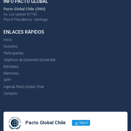
INFO PACTO GLOBAL
Pacto Global Chile (ONU)
Av. Los Leones N°745
Piso 6 Providencia - Santiago
ENLACES RÁPIDOS
Inicio
Nosotros
Participantes
Objetivos de Desarrollo Sostenible
Biblioteca
Memorias
SIPP
Agenda Pacto Global Chile
Contacto
Pacto Global Chile
Seguir