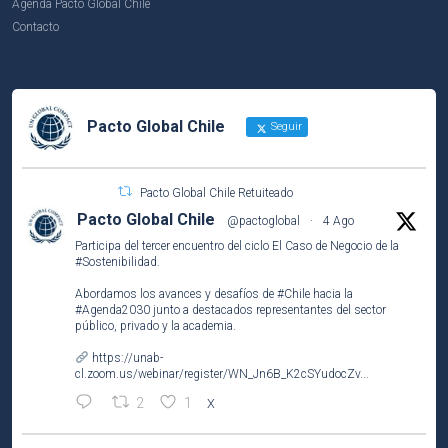
Agenda Pacto Global Chile
Contacto
Pacto Global Chile
Seguir
Pacto Global Chile Retuiteado
Pacto Global Chile
@pactoglobal
·
4 Ago
Participa del tercer encuentro del ciclo El Caso de Negocio de la
#Sostenibilidad
.
Abordamos los avances y desafíos de
#Chile
hacia la
#Agenda2030
junto a destacados representantes del sector
público, privado y la academia.
https://unab-
cl.zoom.us/webinar/register/WN_Jn6B_K2cSYudocZv...
2
1
X