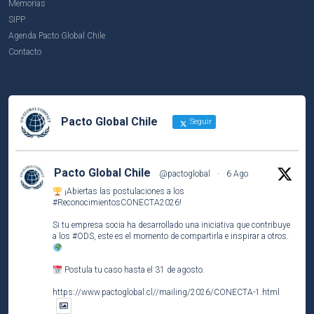
Memorias
SIPP
Agenda Pacto Global Chile
Contacto
Pacto Global Chile
Seguir
Pacto Global Chile
@pactoglobal
·
6 Ago
¡Abiertas las postulaciones a los
#ReconocimientosCONECTA2026
!
Si tu empresa socia ha desarrollado una iniciativa que contribuye
a los
#ODS
, este es el momento de compartirla e inspirar a otros.
Postula tu caso hasta el 31 de agosto.
https://www.pactoglobal.cl//mailing/2026/CONECTA-1.html