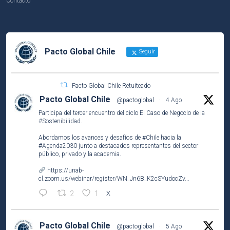
Contacto
Pacto Global Chile
Seguir
Pacto Global Chile Retuiteado
Pacto Global Chile
@pactoglobal
·
4 Ago
Participa del tercer encuentro del ciclo El Caso de Negocio de la
#Sostenibilidad
.
Abordamos los avances y desafíos de
#Chile
hacia la
#Agenda2030
junto a destacados representantes del sector
público, privado y la academia.
https://unab-
cl.zoom.us/webinar/register/WN_Jn6B_K2cSYudocZv...
2
1
X
Pacto Global Chile
@pactoglobal
·
5 Ago