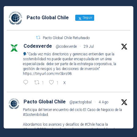
Pacto Global Chile
Seguir
Pacto Global Chile Retuiteado
Codexverde
@codexverde
·
29 Jul
"Cada vez más directorios y gerencias entienden que la
sostenibilidad no puede quedar encapsulada en un área
especializada: debe ser parte de la estrategia corporativa, la
gestión de riesgos y las decisiones de inversión"
https://tinyurl.com/mr3brs98
1
1
X
Pacto Global Chile
@pactoglobal
·
4 Ago
Participa del tercer encuentro del ciclo El Caso de Negocio de la
#Sostenibilidad
.
Abordamos los avances y desafíos de
#Chile
hacia la
#Agenda2030
junto a destacados representantes del sector
público, privado y la academia.