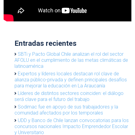
Entradas recientes
SBTi y Pacto Global Chile analizan el rol del sector
AFOLU en el cumplimiento de las metas climáticas de
latinoamérica
Expertos y líderes locales destacan rol clave de
alianza público-privada y definen principales desafíos
para mejorar la educación en La Araucanía
Líderes de distintos sectores coinciden: el diálogo
será clave para el futuro del trabajo
Sodimac fue en apoyo de sus trabajadores y la
comunidad afectados por los temporales
UDD y Banco de Chile lanzan convocatorias para los
concursos nacionales Impacto Emprendedor Escolar
y Universitario