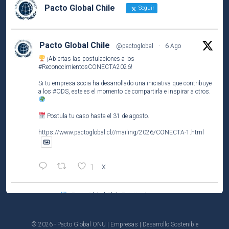
Pacto Global Chile
Seguir
Pacto Global Chile
@pactoglobal
·
6 Ago
¡Abiertas las postulaciones a los
#ReconocimientosCONECTA2026
!
Si tu empresa socia ha desarrollado una iniciativa que contribuye
a los
#ODS
, este es el momento de compartirla e inspirar a otros.
Postula tu caso hasta el 31 de agosto.
https://www.pactoglobal.cl//mailing/2026/CONECTA-1.html
1
X
Pacto Global Chile Retuiteado
Pacto Global Chile
@pactoglobal
·
4 Ago
Participa del tercer encuentro del ciclo El Caso de Negocio de la
© 2026 - Pacto Global ONU | Empresas | Desarrollo Sostenible