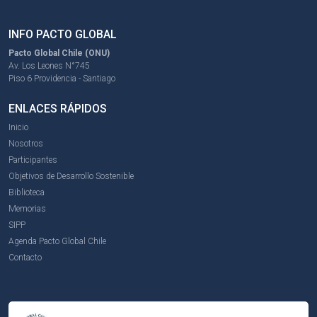
INFO PACTO GLOBAL
Pacto Global Chile (ONU)
Av. Los Leones N°745
Piso 6 Providencia - Santiago
ENLACES RÁPIDOS
Inicio
Nosotros
Participantes
Objetivos de Desarrollo Sostenible
Biblioteca
Memorias
SIPP
Agenda Pacto Global Chile
Contacto