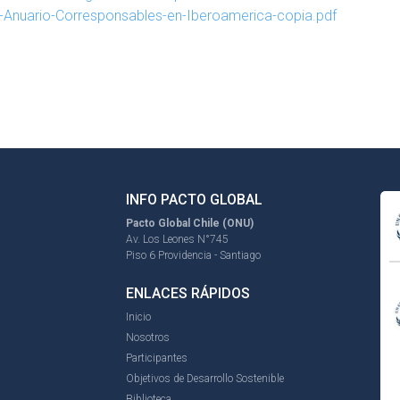
Anuario-Corresponsables-en-Iberoamerica-copia.pdf
INFO PACTO GLOBAL
Pacto Global Chile (ONU)
Av. Los Leones N°745
Piso 6 Providencia - Santiago
ENLACES RÁPIDOS
Inicio
Nosotros
Participantes
Objetivos de Desarrollo Sostenible
Biblioteca