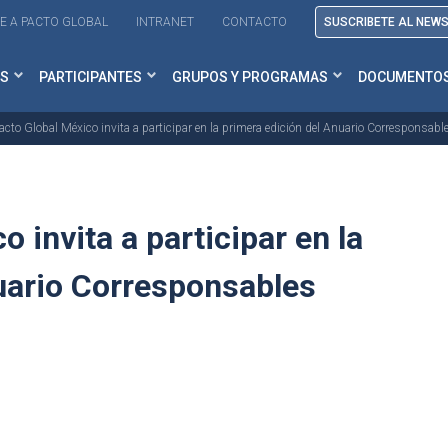
E A PACTO GLOBAL
INTRANET
CONTACTO
SUSCRIBETE AL NEW
S
PARTICIPANTES
GRUPOS Y PROGRAMAS
DOCUMENTO
acto Global México invita a participar en la primera edición del Anuario Corresponsab
 invita a participar en la
uario Corresponsables