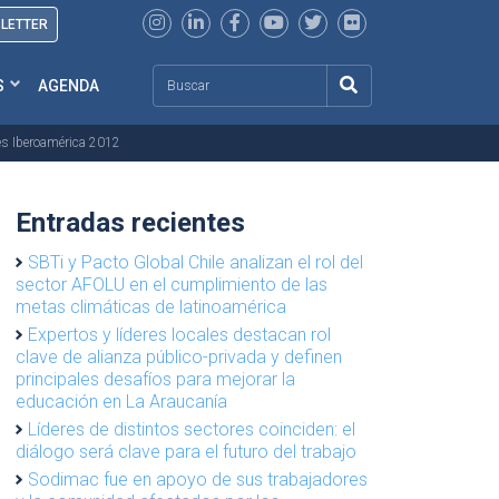
SLETTER
Search
S
AGENDA
les Iberoamérica 2012
Entradas recientes
SBTi y Pacto Global Chile analizan el rol del
sector AFOLU en el cumplimiento de las
metas climáticas de latinoamérica
Expertos y líderes locales destacan rol
clave de alianza público-privada y definen
principales desafíos para mejorar la
educación en La Araucanía
Líderes de distintos sectores coinciden: el
diálogo será clave para el futuro del trabajo
Sodimac fue en apoyo de sus trabajadores