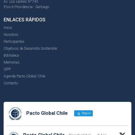
Av. Los Leones N°745
Piso 6 Providencia - Santiago
ENLACES RÁPIDOS
Inicio
Nosotros
Participantes
Objetivos de Desarrollo Sostenible
Biblioteca
Memorias
SIPP
Agenda Pacto Global Chile
Contacto
Pacto Global Chile
Seguir