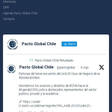
Memorias
SIPP
Agenda Pacto Global Chile
Contacto
Pacto Global Chile
Seguir
Pacto Global Chile Retuiteado
Pacto Global Chile
@pactoglobal
·
4 Ago
Participa del tercer encuentro del ciclo El Caso de Negocio de la
#Sostenibilidad
.
Abordamos los avances y desafíos de
#Chile
hacia la
#Agenda2030
junto a destacados representantes del sector
público, privado y la academia.
https://unab-
cl.zoom.us/webinar/register/WN_Jn6B_K2cSYudocZv...