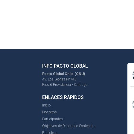
INFO PACTO GLOBAL
Pacto Global Chile (ONU)
Av. Los Leones N°745
Piso 6 Providencia - Santiago
ENLACES RÁPIDOS
Inicio
Nosotros
Participantes
Objetivos de Desarrollo Sostenible
Biblioteca