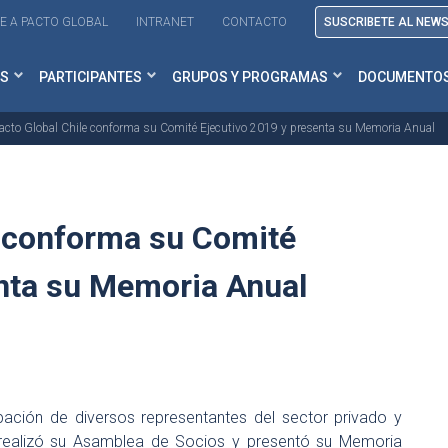
E A PACTO GLOBAL
INTRANET
CONTACTO
SUSCRIBETE AL NEW
S
PARTICIPANTES
GRUPOS Y PROGRAMAS
DOCUMENTO
acto Global Chile conforma su Comité Ejecutivo 2019 y presenta su Memoria Anual
e conforma su Comité
enta su Memoria Anual
ación de diversos representantes del sector privado y
 realizó su Asamblea de Socios y presentó su Memoria