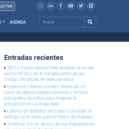
SLETTER
Search
S
AGENDA
Entradas recientes
SBTi y Pacto Global Chile analizan el rol del
sector AFOLU en el cumplimiento de las
metas climáticas de latinoamérica
Expertos y líderes locales destacan rol
clave de alianza público-privada y definen
principales desafíos para mejorar la
educación en La Araucanía
Líderes de distintos sectores coinciden: el
diálogo será clave para el futuro del trabajo
Sodimac fue en apoyo de sus trabajadores