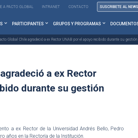
E A PACTO GLOBAL
INTRANET
CONTACTO
SUSCRIBETE AL NEW
S
PARTICIPANTES
GRUPOS Y PROGRAMAS
DOCUMENTO
acto Global Chile agradeció a ex Rector UNAB por el apoyo recibido durante su gestión
 agradeció a ex Rector
bido durante su gestión
ento a ex Rector de la Universidad Andrés Bello, Pedro
ro años en la Rectoría de la Institución.