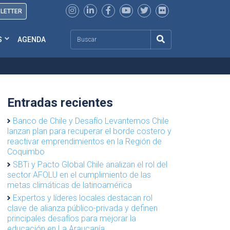
SLETTER
Search
S
AGENDA
Entradas recientes
Banco de Chile y Desafío Levantemos Chile
lanzan plan para recuperar el borde costero y
reactivar emprendimientos en la Región de
Coquimbo
SBTi y Pacto Global Chile analizan el rol del
sector AFOLU en el cumplimiento de las
metas climáticas de latinoamérica
Expertos y líderes locales destacan rol
clave de alianza público-privada y definen
principales desafíos para mejorar la
educación en La Araucanía