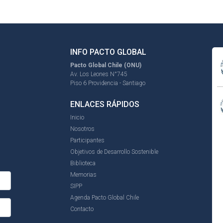
INFO PACTO GLOBAL
Pacto Global Chile (ONU)
Av. Los Leones N°745
Piso 6 Providencia - Santiago
ENLACES RÁPIDOS
Inicio
Nosotros
Participantes
Objetivos de Desarrollo Sostenible
Biblioteca
Memorias
SIPP
Agenda Pacto Global Chile
Contacto