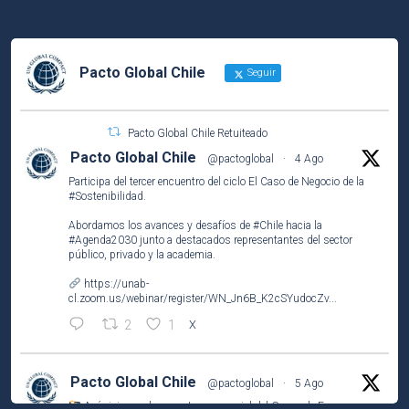
Pacto Global Chile
Seguir
Pacto Global Chile Retuiteado
Pacto Global Chile
@pactoglobal
·
4 Ago
Participa del tercer encuentro del ciclo El Caso de Negocio de la
#Sostenibilidad
.
Abordamos los avances y desafíos de
#Chile
hacia la
#Agenda2030
junto a destacados representantes del sector
público, privado y la academia.
https://unab-
cl.zoom.us/webinar/register/WN_Jn6B_K2cSYudocZv...
2
1
X
Pacto Global Chile
@pactoglobal
·
5 Ago
Así vivimos el encuentro presencial del Grupo de Empresas