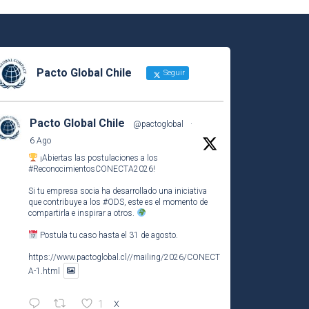
Pacto Global Chile
Seguir
Pacto Global Chile
@pactoglobal
·
6 Ago
¡Abiertas las postulaciones a los
#ReconocimientosCONECTA2026
!
Si tu empresa socia ha desarrollado una iniciativa
que contribuye a los
#ODS
, este es el momento de
compartirla e inspirar a otros.
Postula tu caso hasta el 31 de agosto.
https://www.pactoglobal.cl//mailing/2026/CONECT
A-1.html
1
X