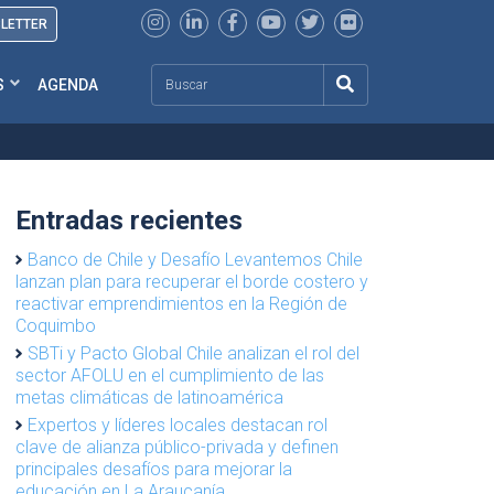
SLETTER
Search
S
AGENDA
Entradas recientes
Banco de Chile y Desafío Levantemos Chile
lanzan plan para recuperar el borde costero y
reactivar emprendimientos en la Región de
Coquimbo
SBTi y Pacto Global Chile analizan el rol del
sector AFOLU en el cumplimiento de las
metas climáticas de latinoamérica
Expertos y líderes locales destacan rol
clave de alianza público-privada y definen
principales desafíos para mejorar la
educación en La Araucanía