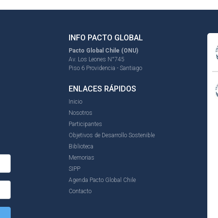
INFO PACTO GLOBAL
Pacto Global Chile (ONU)
Av. Los Leones N°745
Piso 6 Providencia - Santiago
ENLACES RÁPIDOS
Inicio
Nosotros
Participantes
Objetivos de Desarrollo Sostenible
Biblioteca
Memorias
SIPP
Agenda Pacto Global Chile
Contacto