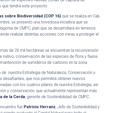
s que tendrá este proyecto.
as sobre Biodiversidad (COP 16)
que se realiza en Cali,
embre, se presentó una novedosa iniciativa que se
atagonia de CMPC, plan que se desarrollará en terrenos
tende realizar distintas acciones con miras a proteger el
s más de 26 mil hectáreas se encuentran la reconversión
e nativo, conservación de las especies de flora y fauna
a mantención de sumideros de carbono en la zona.
o de nuestra Estrategia de Naturaleza, Conservación y
ás desafiantes, que nos permitirá obtener nuevos
das con los cuatros pilares de nuestra Estrategia, así
ión y conservación, que actualmente representan más
a de la Cerda
, gerente de Sostenibilidad de CMPC.
encuentro fue
Patricio Herranz
, Jefe de Sostenibilidad y
 siendo evaluado el Capital Natural para todo el