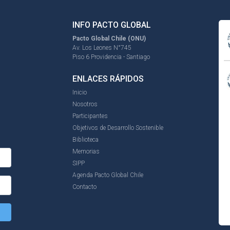
INFO PACTO GLOBAL
Pacto Global Chile (ONU)
Av. Los Leones N°745
Piso 6 Providencia - Santiago
ENLACES RÁPIDOS
Inicio
Nosotros
Participantes
Objetivos de Desarrollo Sostenible
Biblioteca
Memorias
SIPP
Agenda Pacto Global Chile
Contacto