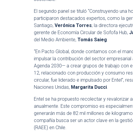
El segundo panel se tituló “Construyendo una hoj
participaron destacados expertos, como la ger
Santiago,
Verónica Torres
; la directora ejecu
gerente de Economía Circular de Sofofa Hub,
J
del Medio Ambiente,
Tomás Saieg
.
“En Pacto Global, donde contamos con el mand
impulsar la contribución del sector empresar
Agenda 2030— a crear grupos de trabajo con e
12, relacionado con producción y consumo res
circular, fue liderado e impulsado por Entel”, re
Naciones Unidas,
Margarita Ducci
.
Entel se ha propuesto recolectar y revalorizar 
anualmente. Este compromiso es especialmente
generarán más de 82 mil millones de kilogramos 
compañía busca ser un actor clave en la gestió
(RAEE) en Chile.