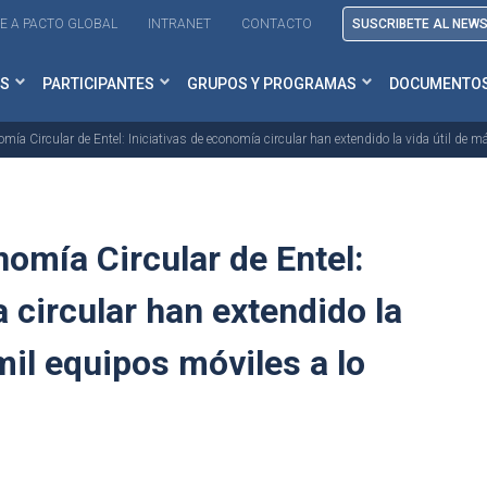
E A PACTO GLOBAL
INTRANET
CONTACTO
SUSCRIBETE AL NEW
S
PARTICIPANTES
GRUPOS Y PROGRAMAS
DOCUMENTO
a Circular de Entel: Iniciativas de economía circular han extendido la vida útil de má
omía Circular de Entel:
 circular han extendido la
mil equipos móviles a lo