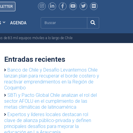
SLETTER
Search
S
AGENDA
s de 83 mil equipos móviles a lo largo de Chile
Entradas recientes
Banco de Chile y Desafío Levantemos Chile
lanzan plan para recuperar el borde costero y
reactivar emprendimientos en la Región de
Coquimbo
SBTi y Pacto Global Chile analizan el rol del
sector AFOLU en el cumplimiento de las
metas climáticas de latinoamérica
Expertos y líderes locales destacan rol
clave de alianza público-privada y definen
principales desafíos para mejorar la
educación en La Araucanía