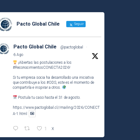
Pacto Global Chile
Seguir
Pacto Global Chile
@pactoglobal
·
6 Ago
¡Abiertas las postulaciones a los
#ReconocimientosCONECTA2026
!
Si tu empresa socia ha desarrollado una iniciativa
que contribuye a los
#ODS
, este es el momento de
compartirla e inspirar a otros.
Postula tu caso hasta el 31 de agosto.
https://www.pactoglobal.cl//mailing/2026/CONECT
A-1.html
1
X